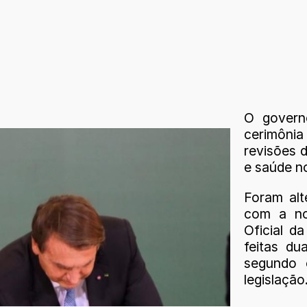
O governo
cerimôni
revisões 
e saúde no
Foram alt
com a no
Oficial d
feitas du
segundo 
legislação