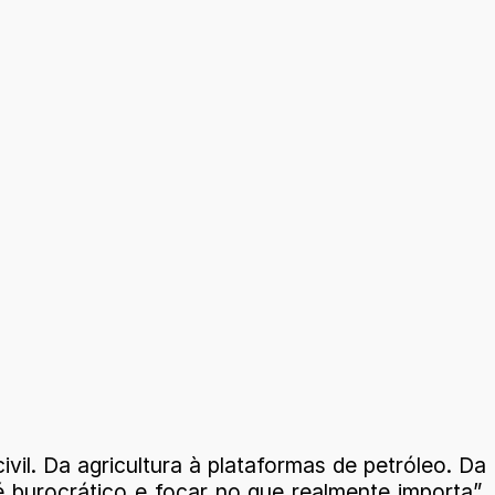
il. Da agricultura à plataformas de petróleo. Da
 é burocrático e focar no que realmente importa”,