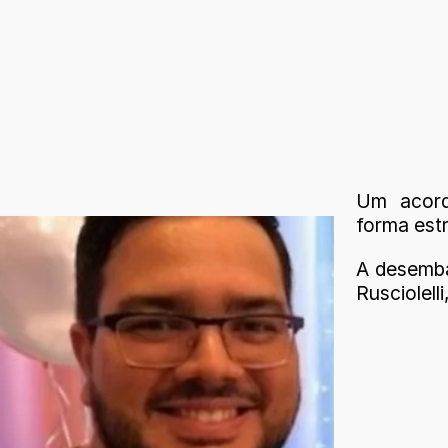
Um acord
forma estr
A desembar
Rusciolell