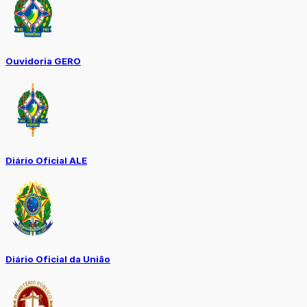
Ouvidoria GERO
Diário Oficial ALE
Diário Oficial da União