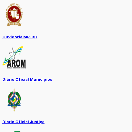
Ouvidoria MP-RO
Diário Oficial Municípios
Diario Oficial Justiça