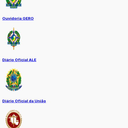
Ouvidoria GERO
Diário Oficial ALE
Diário Oficial da União