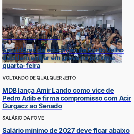
DOR-DE-CABEÇA DO LÉO
Servidores da educação de Porto Velho
decidem entrar em greve na próxima
quarta-feira
VOLTANDO DE QUALQUER JEITO
MDB lança Amir Lando como vice de
Pedro Adib e firma compromisso com Acir
Gurgacz ao Senado
SALÁRIO DA FOME
Salário mínimo de 2027 deve ficar abaixo