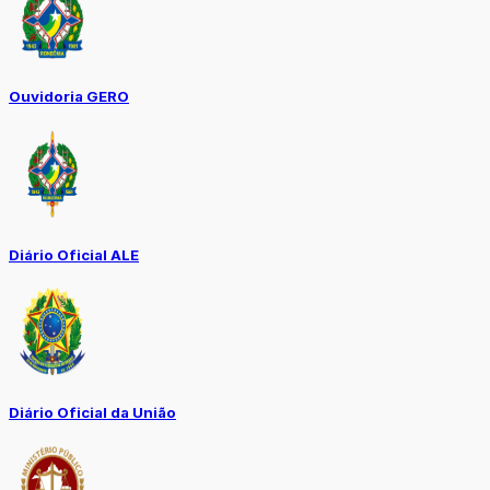
Ouvidoria GERO
Diário Oficial ALE
Diário Oficial da União