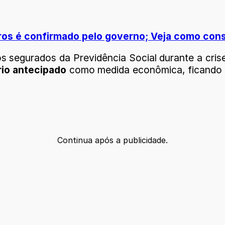
iros é confirmado pelo governo; Veja como cons
s segurados da Previdência Social durante a cris
rio antecipado
como medida econômica, ficando d
Continua após a publicidade.