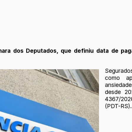
ara dos Deputados, que definiu data de pa
Segurados
como ap
ansiedad
desde 20
4367/202
(PDT-RS).