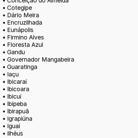
• Conceição do Almeida
• Cotegipe
• Dário Meira
• Encruzilhada
• Eunápolis
• Firmino Alves
• Floresta Azul
• Gandu
• Governador Mangabeira
• Guaratinga
• Iaçu
• Ibicaraí
• Ibicoara
• Ibicuí
• Ibipeba
• Ibirapuã
• Igrapiúna
• Iguaí
• Ilhéus