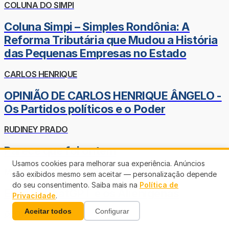
COLUNA DO SIMPI
Coluna Simpi – Simples Rondônia: A
Reforma Tributária que Mudou a História
das Pequenas Empresas no Estado
CARLOS HENRIQUE
OPINIÃO DE CARLOS HENRIQUE ÂNGELO -
Os Partidos políticos e o Poder
RUDINEY PRADO
Parece que foi ontem
Usamos cookies para melhorar sua experiência. Anúncios
MARCO ANCONI
são exibidos mesmo sem aceitar — personalização depende
do seu consentimento. Saiba mais na
Política de
Eu, a IA ChatGPT e os Alienígenas
Privacidade
.
Aceitar todos
Configurar
GEOVANI BERNO