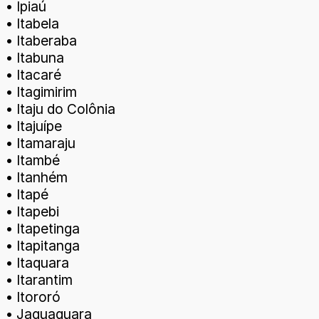
• Ipiaú
• Itabela
• Itaberaba
• Itabuna
• Itacaré
• Itagimirim
• Itaju do Colônia
• Itajuípe
• Itamaraju
• Itambé
• Itanhém
• Itapé
• Itapebi
• Itapetinga
• Itapitanga
• Itaquara
• Itarantim
• Itororó
• Jaguaquara