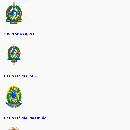
Ouvidoria GERO
Diário Oficial ALE
Diário Oficial da União