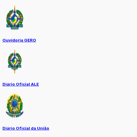
Ouvidoria GERO
Diário Oficial ALE
Diário Oficial da União