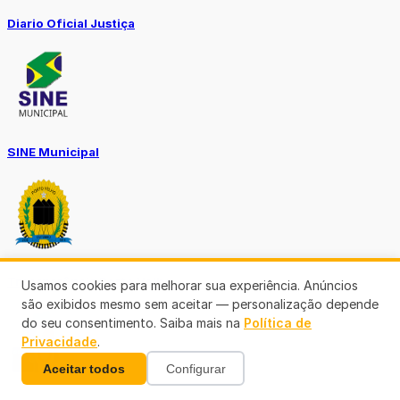
Diario Oficial Justiça
SINE Municipal
Transparência Porto Velho
Usamos cookies para melhorar sua experiência. Anúncios
são exibidos mesmo sem aceitar — personalização depende
do seu consentimento. Saiba mais na
Política de
Privacidade
.
Aceitar todos
Configurar