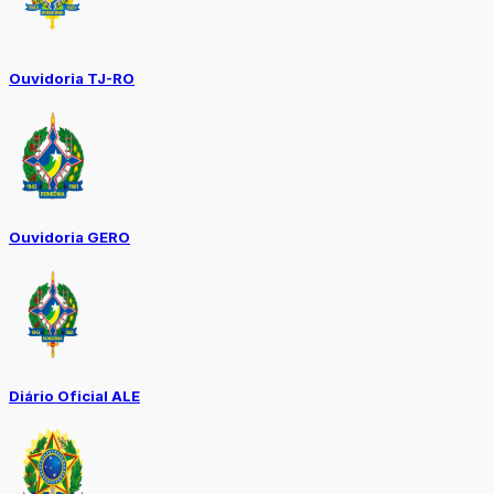
Ouvidoria TJ-RO
Ouvidoria GERO
Diário Oficial ALE