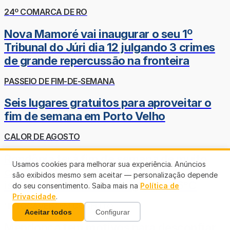
24º COMARCA DE RO
Nova Mamoré vai inaugurar o seu 1º
Tribunal do Júri dia 12 julgando 3 crimes
de grande repercussão na fronteira
PASSEIO DE FIM-DE-SEMANA
Seis lugares gratuitos para aproveitar o
fim de semana em Porto Velho
CALOR DE AGOSTO
Rondônia terá fim de semana de muito
Usamos cookies para melhorar sua experiência. Anúncios
calor, sol forte e possibilidade de chuva
são exibidos mesmo sem aceitar — personalização depende
isolada; Porto Velho chega aos 36°C
do seu consentimento. Saiba mais na
Política de
Privacidade
.
'INTOCÁVEIS' EM CONFLITO
Aceitar todos
Configurar
Mendonça tem motivos para desconfiar