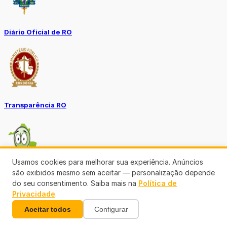
Diário Oficial de RO
Transparência RO
Usamos cookies para melhorar sua experiência. Anúncios
são exibidos mesmo sem aceitar — personalização depende
Tô no Controle TCE-RO
do seu consentimento. Saiba mais na
Política de
Privacidade
.
Ver mais
Aceitar todos
Configurar