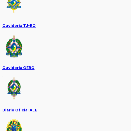
Ouvidoria TJ-RO
Ouvidoria GERO
Diário Oficial ALE