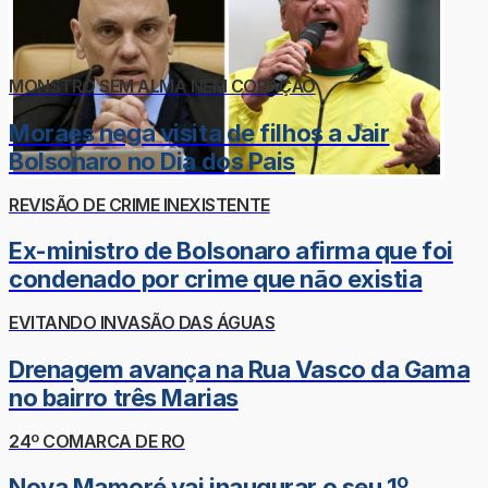
MONSTRO SEM ALMA NEM CORAÇÃO
Moraes nega visita de filhos a Jair
Bolsonaro no Dia dos Pais
REVISÃO DE CRIME INEXISTENTE
Ex-ministro de Bolsonaro afirma que foi
condenado por crime que não existia
EVITANDO INVASÃO DAS ÁGUAS
Drenagem avança na Rua Vasco da Gama
no bairro três Marias
24º COMARCA DE RO
Nova Mamoré vai inaugurar o seu 1º