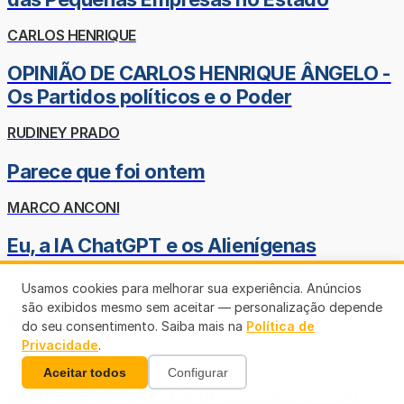
CARLOS HENRIQUE
OPINIÃO DE CARLOS HENRIQUE ÂNGELO -
Os Partidos políticos e o Poder
RUDINEY PRADO
Parece que foi ontem
MARCO ANCONI
Eu, a IA ChatGPT e os Alienígenas
GEOVANI BERNO
Usamos cookies para melhorar sua experiência. Anúncios
são exibidos mesmo sem aceitar — personalização depende
Morreram JÔ SOARES
do seu consentimento. Saiba mais na
Política de
Privacidade
.
ASSIS CANUTO
Aceitar todos
Configurar
FRANCISCO SALLES de AZEVEDO - Ou