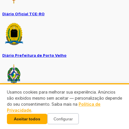
Diário Oficial TCE-RO
Diário Prefeitura de Porto Velho
Usamos cookies para melhorar sua experiência. Anúncios
Diário Oficial de RO
são exibidos mesmo sem aceitar — personalização depende
do seu consentimento. Saiba mais na
Política de
Privacidade
.
Aceitar todos
Configurar