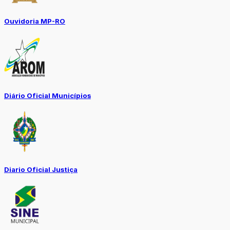
Ouvidoria MP-RO
Diário Oficial Municípios
Diario Oficial Justiça