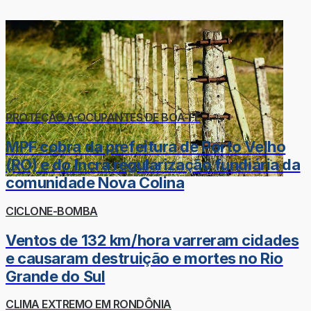
PROTEÇÃO A OCUPANTES DE BOA-FÉ
MPF cobra da prefeitura de Porto Velho
(RO) e do Incra regularização fundiária da
comunidade Nova Colina
CICLONE-BOMBA
Ventos de 132 km/hora varreram cidades
e causaram destruição e mortes no Rio
Grande do Sul
CLIMA EXTREMO EM RONDÔNIA