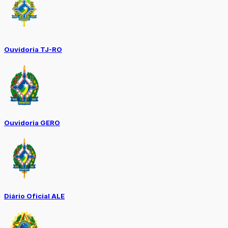
Ouvidoria TJ-RO
Ouvidoria GERO
Diário Oficial ALE