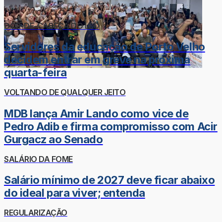
DOR-DE-CABEÇA DO LÉO
Servidores da educação de Porto Velho
decidem entrar em greve na próxima
quarta-feira
VOLTANDO DE QUALQUER JEITO
MDB lança Amir Lando como vice de
Pedro Adib e firma compromisso com Acir
Gurgacz ao Senado
SALÁRIO DA FOME
Salário mínimo de 2027 deve ficar abaixo
do ideal para viver; entenda
REGULARIZAÇÃO