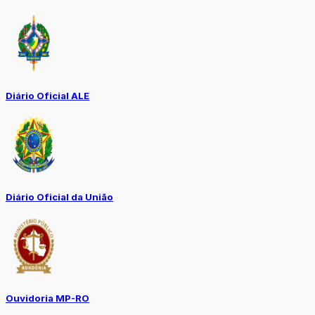
Diário Oficial ALE
Diário Oficial da União
Ouvidoria MP-RO