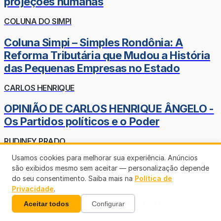
projeções humanas
COLUNA DO SIMPI
Coluna Simpi – Simples Rondônia: A
Reforma Tributária que Mudou a História
das Pequenas Empresas no Estado
CARLOS HENRIQUE
OPINIÃO DE CARLOS HENRIQUE ÂNGELO -
Os Partidos políticos e o Poder
RUDINEY PRADO
Usamos cookies para melhorar sua experiência. Anúncios
Parece que foi ontem
são exibidos mesmo sem aceitar — personalização depende
do seu consentimento. Saiba mais na
Política de
MARCO ANCONI
Privacidade
.
Eu, a IA ChatGPT e os Alienígenas
Aceitar todos
Configurar