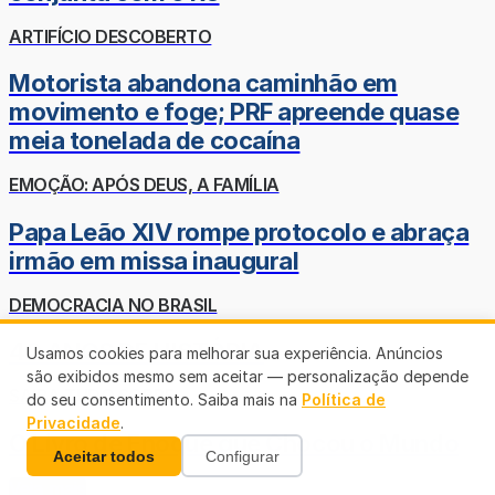
ARTIFÍCIO DESCOBERTO
Motorista abandona caminhão em
movimento e foge; PRF apreende quase
meia tonelada de cocaína
EMOÇÃO: APÓS DEUS, A FAMÍLIA
Papa Leão XIV rompe protocolo e abraça
irmão em missa inaugural
DEMOCRACIA NO BRASIL
40 ANOS DE HISTÓRIA
Usamos cookies para melhorar sua experiência. Anúncios
são exibidos mesmo sem aceitar — personalização depende
SAIBA TUDO SOBRE
do seu consentimento. Saiba mais na
Política de
Privacidade
.
O Livro de Enoque que Chocou o Mundo
Aceitar todos
Configurar
Veja mais