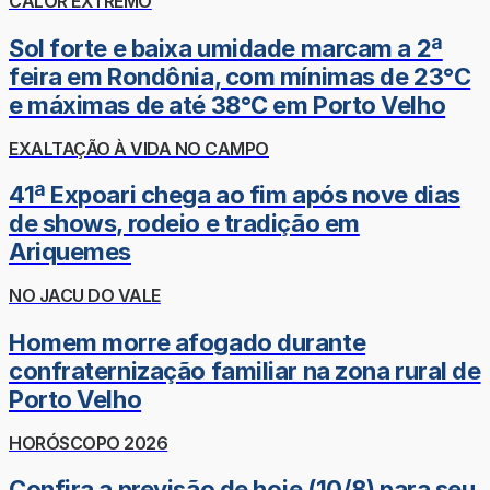
CALOR EXTREMO
Sol forte e baixa umidade marcam a 2ª
feira em Rondônia, com mínimas de 23°C
e máximas de até 38°C em Porto Velho
EXALTAÇÃO À VIDA NO CAMPO
41ª Expoari chega ao fim após nove dias
de shows, rodeio e tradição em
Ariquemes
NO JACU DO VALE
Homem morre afogado durante
confraternização familiar na zona rural de
Porto Velho
HORÓSCOPO 2026
Confira a previsão de hoje (10/8) para seu