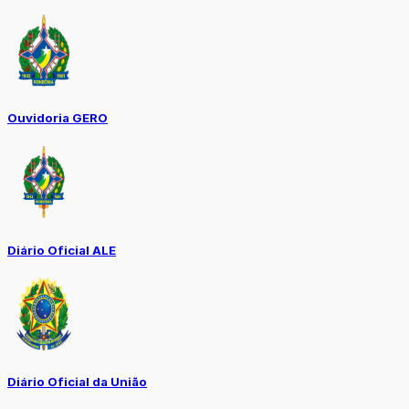
Ouvidoria GERO
Diário Oficial ALE
Diário Oficial da União