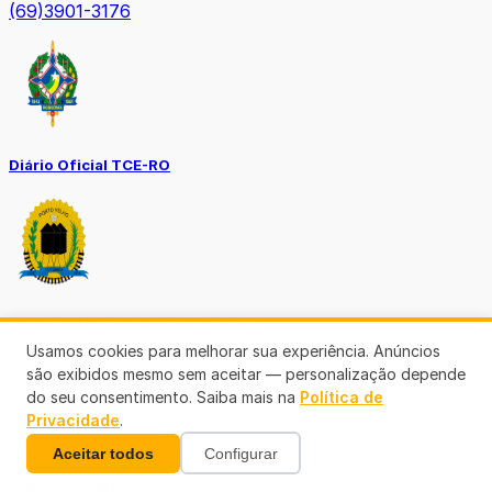
(69)3901-3176
Diário Oficial TCE-RO
Diário Prefeitura de Porto Velho
Usamos cookies para melhorar sua experiência. Anúncios
são exibidos mesmo sem aceitar — personalização depende
do seu consentimento. Saiba mais na
Política de
Privacidade
.
Aceitar todos
Configurar
Diário Oficial de RO