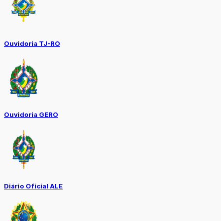
Ouvidoria TJ-RO
Ouvidoria GERO
Diário Oficial ALE