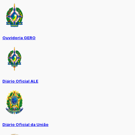
Ouvidoria GERO
Diário Oficial ALE
Diário Oficial da União