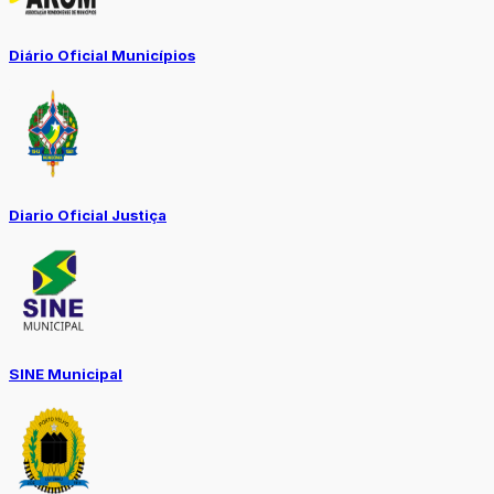
Diário Oficial Municípios
Diario Oficial Justiça
SINE Municipal