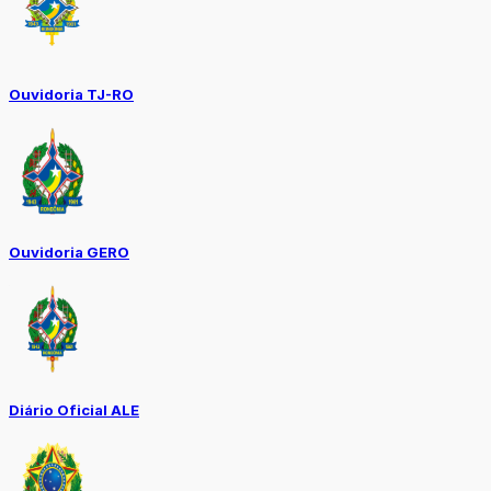
Ouvidoria TJ-RO
Ouvidoria GERO
Diário Oficial ALE