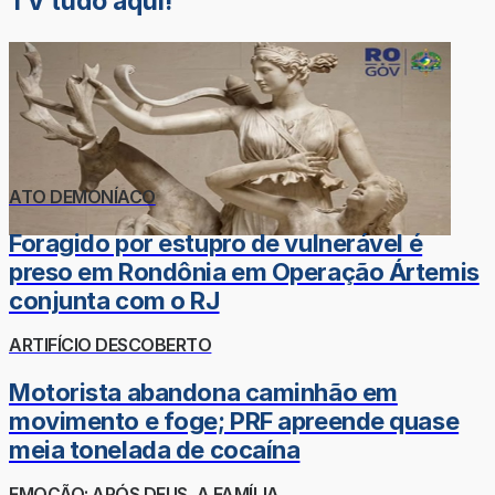
TV tudo aqui!
ATO DEMONÍACO
Foragido por estupro de vulnerável é
preso em Rondônia em Operação Ártemis
conjunta com o RJ
ARTIFÍCIO DESCOBERTO
Motorista abandona caminhão em
movimento e foge; PRF apreende quase
meia tonelada de cocaína
EMOÇÃO: APÓS DEUS, A FAMÍLIA