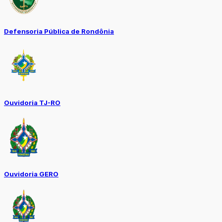
Defensoria Pública de Rondônia
Ouvidoria TJ-RO
Ouvidoria GERO