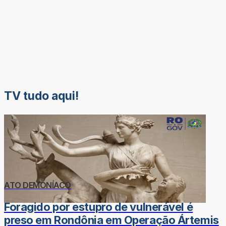
TV tudo aqui!
ATO DEMONÍACO
Foragido por estupro de vulnerável é
preso em Rondônia em Operação Ártemis