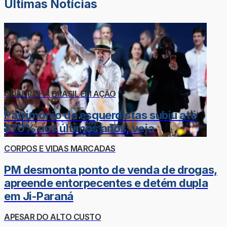
Últimas Notícias
QUADRILHA BRASIL EM AÇÃO
Patrimônio de esquerdistas subiu até
870% nos últimos anos; veja
CORPOS E VIDAS MARCADAS
PM desmonta ponto de venda de drogas,
apreende entorpecentes e detém dupla
em Ji-Paraná
APESAR DO ALTO CUSTO