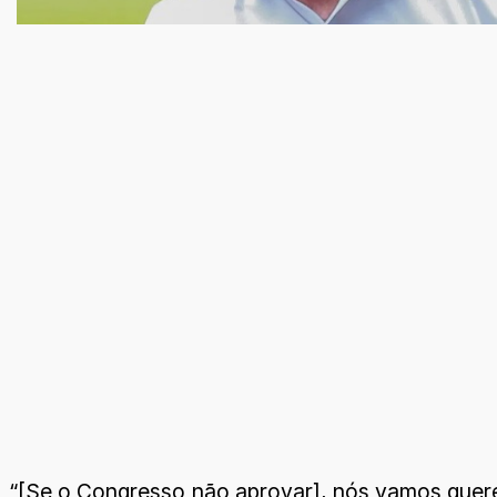
“[Se o Congresso não aprovar], nós vamos querer