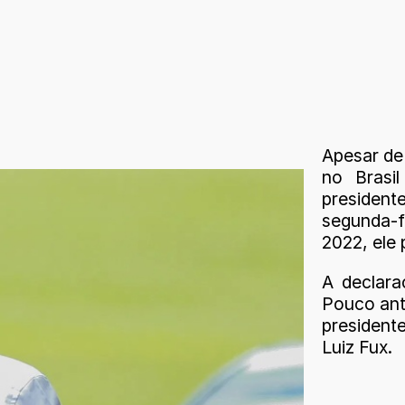
Apesar de 
no Brasi
presiden
segunda-f
2022, ele 
A declara
Pouco ant
president
Luiz Fux.