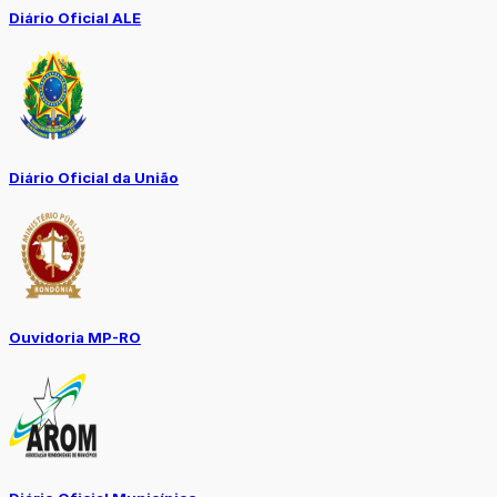
Diário Oficial ALE
Diário Oficial da União
Ouvidoria MP-RO