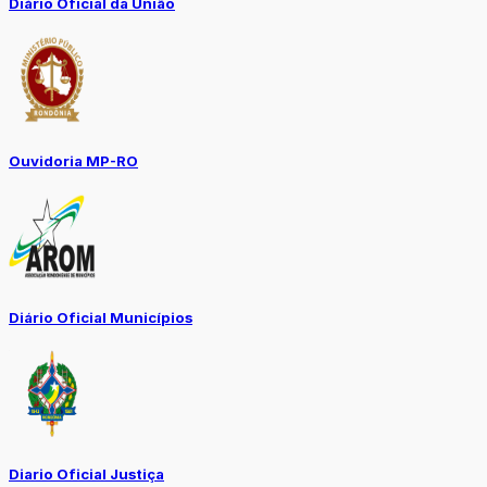
Diário Oficial da União
Ouvidoria MP-RO
Diário Oficial Municípios
Diario Oficial Justiça