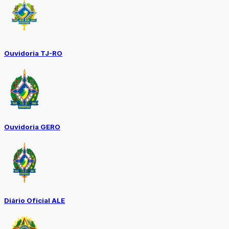
Ouvidoria TJ-RO
Ouvidoria GERO
Diário Oficial ALE