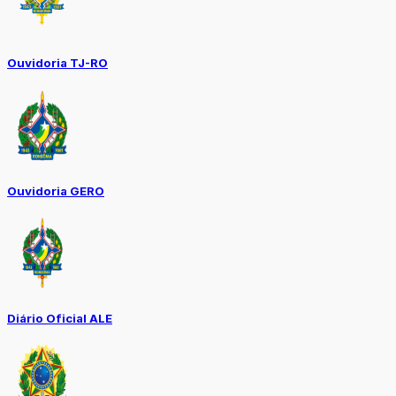
Ouvidoria TJ-RO
Ouvidoria GERO
Diário Oficial ALE