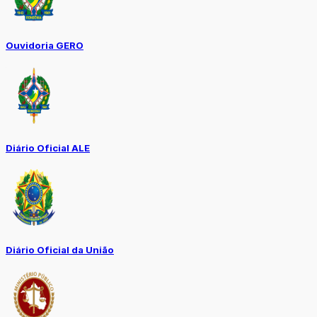
Ouvidoria GERO
Diário Oficial ALE
Diário Oficial da União