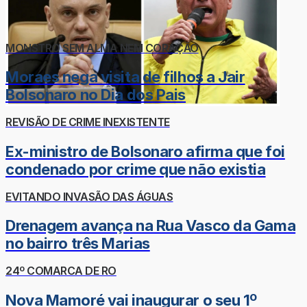
MONSTRO SEM ALMA NEM CORAÇÃO
Moraes nega visita de filhos a Jair
Bolsonaro no Dia dos Pais
REVISÃO DE CRIME INEXISTENTE
Ex-ministro de Bolsonaro afirma que foi
condenado por crime que não existia
EVITANDO INVASÃO DAS ÁGUAS
Drenagem avança na Rua Vasco da Gama
no bairro três Marias
24º COMARCA DE RO
Nova Mamoré vai inaugurar o seu 1º