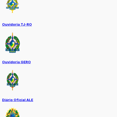
Ouvidoria TJ-RO
Ouvidoria GERO
Diário Oficial ALE