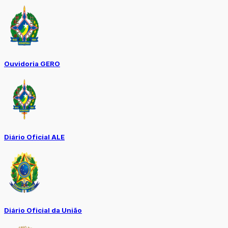
Ouvidoria GERO
Diário Oficial ALE
Diário Oficial da União