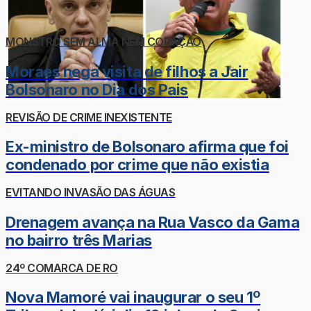
MONSTRO SEM ALMA NEM CORAÇÃO
Moraes nega visita de filhos a Jair
Bolsonaro no Dia dos Pais
REVISÃO DE CRIME INEXISTENTE
Ex-ministro de Bolsonaro afirma que foi
condenado por crime que não existia
EVITANDO INVASÃO DAS ÁGUAS
Drenagem avança na Rua Vasco da Gama
no bairro três Marias
24º COMARCA DE RO
Nova Mamoré vai inaugurar o seu 1º