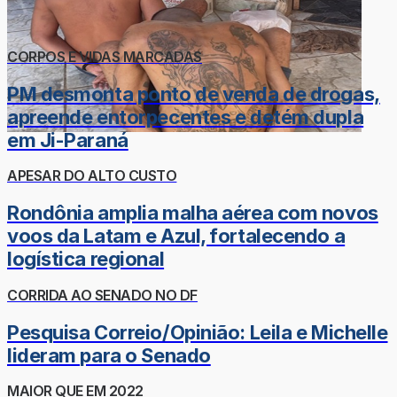
CORPOS E VIDAS MARCADAS
PM desmonta ponto de venda de drogas,
apreende entorpecentes e detém dupla
em Ji-Paraná
APESAR DO ALTO CUSTO
Rondônia amplia malha aérea com novos
voos da Latam e Azul, fortalecendo a
logística regional
CORRIDA AO SENADO NO DF
Pesquisa Correio/Opinião: Leila e Michelle
lideram para o Senado
MAIOR QUE EM 2022