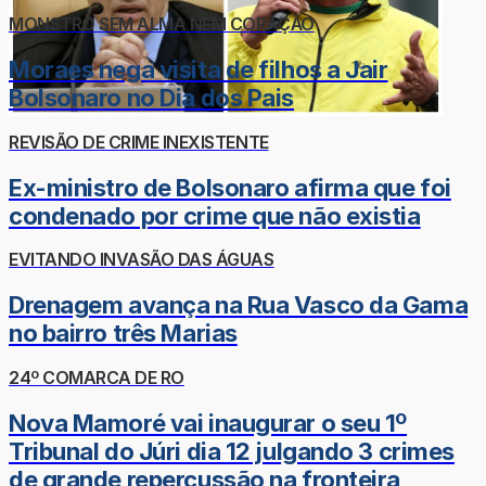
MONSTRO SEM ALMA NEM CORAÇÃO
Moraes nega visita de filhos a Jair
Bolsonaro no Dia dos Pais
REVISÃO DE CRIME INEXISTENTE
Ex-ministro de Bolsonaro afirma que foi
condenado por crime que não existia
EVITANDO INVASÃO DAS ÁGUAS
Drenagem avança na Rua Vasco da Gama
no bairro três Marias
24º COMARCA DE RO
Nova Mamoré vai inaugurar o seu 1º
Tribunal do Júri dia 12 julgando 3 crimes
de grande repercussão na fronteira