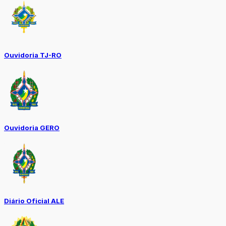
Ouvidoria TJ-RO
Ouvidoria GERO
Diário Oficial ALE