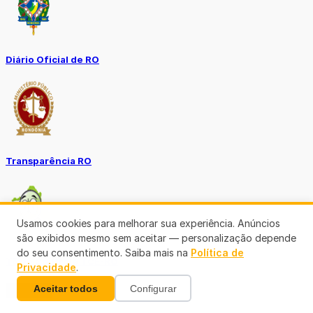
Diário Oficial de RO
Transparência RO
Usamos cookies para melhorar sua experiência. Anúncios
são exibidos mesmo sem aceitar — personalização depende
do seu consentimento. Saiba mais na
Política de
Tô no Controle TCE-RO
Privacidade
.
Aceitar todos
Configurar
Ver mais