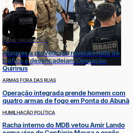
CRIME ORGANIZADO
Ataques a provedores revelam rede de
tráfico e desencadeiam Operação
Quirinus
ARMAS FORA DAS RUAS
Operação integrada prende homem com
quatro armas de fogo em Ponta do Abunã
HUMILHAÇÃO POLÍTICA
Racha interno do MDB vetou Amir Lando
como vice de Confúcio Moura e expôs