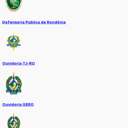
Defensoria Pública de Rondônia
Ouvidoria TJ-RO
Ouvidoria GERO