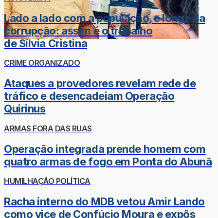
Lado a lado com a população, e longe da
corrupção: assim é o trabalho
de Sílvia Cristina
CRIME ORGANIZADO
Ataques a provedores revelam rede de
tráfico e desencadeiam Operação
Quirinus
ARMAS FORA DAS RUAS
Operação integrada prende homem com
quatro armas de fogo em Ponta do Abunã
HUMILHAÇÃO POLÍTICA
Racha interno do MDB vetou Amir Lando
como vice de Confúcio Moura e expôs