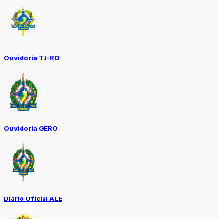
Ouvidoria TJ-RO
Ouvidoria GERO
Diário Oficial ALE