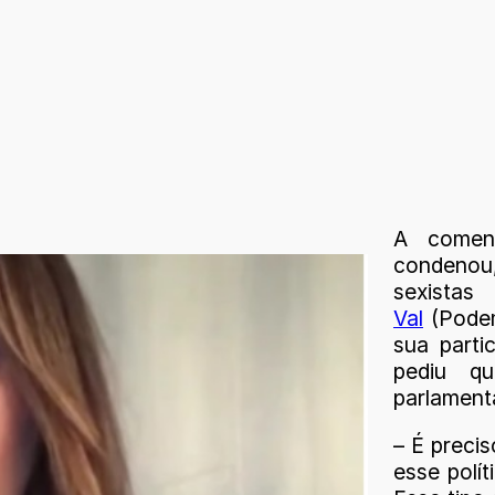
A comen
condenou,
sexistas
Val
(Podem
sua parti
pediu q
parlament
– É preci
esse polít