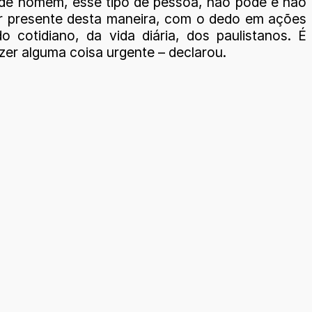
 de homem, esse tipo de pessoa, não pode e não
r presente desta maneira, com o dedo em ações
do cotidiano, da vida diária, dos paulistanos. É
zer alguma coisa urgente – declarou.