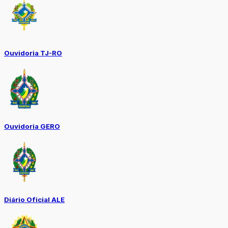
Ouvidoria TJ-RO
Ouvidoria GERO
Diário Oficial ALE