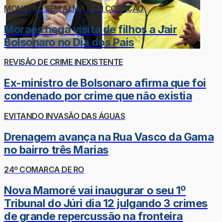
MONSTRO SEM ALMA NEM CORAÇÃO
Moraes nega visita de filhos a Jair
Bolsonaro no Dia dos Pais
REVISÃO DE CRIME INEXISTENTE
Ex-ministro de Bolsonaro afirma que foi
condenado por crime que não existia
EVITANDO INVASÃO DAS ÁGUAS
Drenagem avança na Rua Vasco da Gama
no bairro três Marias
24º COMARCA DE RO
Nova Mamoré vai inaugurar o seu 1º
Tribunal do Júri dia 12 julgando 3 crimes
de grande repercussão na fronteira