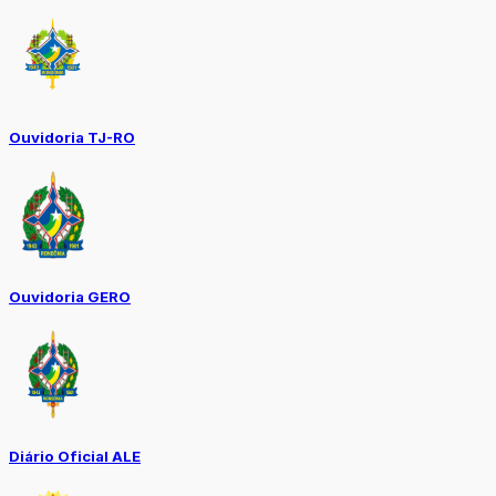
Ouvidoria TJ-RO
Ouvidoria GERO
Diário Oficial ALE