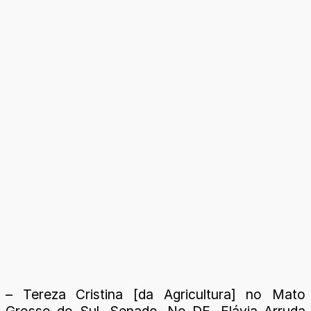
– Tereza Cristina [da Agricultura] no Mato
Grosso do Sul, Senado. No DF, Flávia Arruda